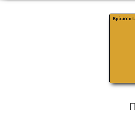
Βρίσκεστ
Π