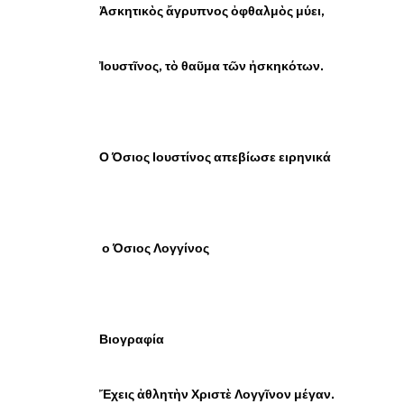
Ἀσκητικὸς ἄγρυπνος ὀφθαλμὸς μύει,
Ἰουστῖνος, τὸ θαῦμα τῶν ἠσκηκότων.
Ο Όσιος Ιουστίνος απεβίωσε ειρηνικά
ο Όσιος Λογγίνος
Βιογραφία
Ἔχεις ἀθλητὴν Χριστὲ Λογγῖνον μέγαν.