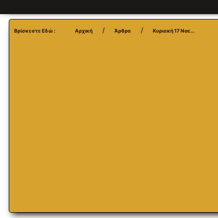
Βρίσκεστε Εδώ :
Αρχική
Άρθρα
Κυριακή 17 Νοε...