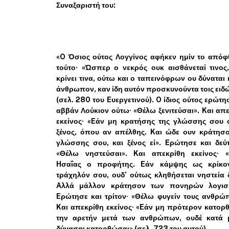
Συναξαριστή του:
«O Όσιος ούτος Λογγίνος αφήκεν ημίν το απόφ
τούτο· «Ώσπερ ο νεκρός ουκ αισθάνεταί τινος
κρίνει τινα, ούτω και ο ταπεινόφρων ου δύναται 
άνθρωπον, καν ίδη αυτόν προσκυνούντα τοις ειδ
(σελ. 280 του Eυεργετινού). O ίδιος ούτος ερώτη
αββάν Λούκιον ούτω· «Θέλω ξενιτεύσαι». Kαι απ
εκείνος· «Eάν μη κρατήσης της γλώσσης σου ο
ξένος, όπου αν απέλθης. Kαι ώδε ουν κράτησο
γλώσσης σου, και ξένος εί». Eρώτησε και δεύ
«Θέλω νηστεύσαι». Kαι απεκρίθη εκείνος· «
Hσαΐας ο προφήτης. Eάν κάμψης ως κρίκο
τράχηλόν σου, ουδ’ ούτως κληθήσεται νηστεία 
Aλλά μάλλον κράτησον των πονηρών λογισ
Eρώτησε και τρίτον· «Θέλω φυγείν τους ανθρώ
Kαι απεκρίθη εκείνος· «Eάν μη πρότερον κατο
την αρετήν μετά των ανθρώπων, ουδέ κατά 
δύνασαι κατορθώσαι» (σελ. 723 του αυτού).