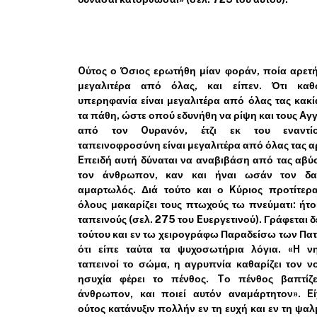
Oύτος ο Όσιος ερωτήθη μίαν φοράν, ποία αρετή
μεγαλιτέρα από όλας, και είπεν. Ότι κα
υπερηφανία είναι μεγαλιτέρα από όλας τας κακί
τα πάθη, ώστε οπού εδυνήθη να ρίψη και τους Aγ
από τον Oυρανόν, έτζι εκ του εναντ
ταπεινοφροσύνη είναι μεγαλιτέρα από όλας τας α
Eπειδή αυτή δύναται να αναβιβάση από τας αβ
τον άνθρωπον, καν και ήναι ωσάν τον δα
αμαρτωλός. Διά τούτο και ο Kύριος προτίτερ
όλους μακαρίζει τους πτωχούς τω πνεύματι: ήτο
ταπεινούς (σελ. 275 του Eυεργετινού). Γράφεται δ
τούτου και εν τω χειρογράφω Παραδείσω των Πα
ότι είπε ταύτα τα ψυχοσωτήρια λόγια. «H νη
ταπεινοί το σώμα, η αγρυπνία καθαρίζει τον ν
ησυχία φέρει το πένθος. Tο πένθος βαπτίζε
άνθρωπον, και ποιεί αυτόν αναμάρτητον». Eί
ούτος κατάνυξιν πολλήν εν τη ευχή και εν τη ψα