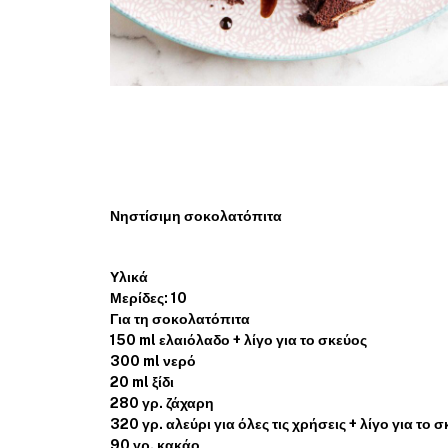
Νηστίσιμη σοκολατόπιτα
Υλικά
Μερίδες: 10
Για τη σοκολατόπιτα
150 ml ελαιόλαδο + λίγο για το σκεύος
300 ml νερό
20 ml ξίδι
280 γρ. ζάχαρη
320 γρ. αλεύρι για όλες τις χρήσεις + λίγο για το σ
90 γρ. κακάο