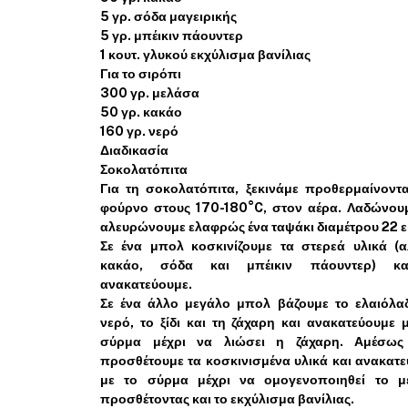
5 γρ. σόδα μαγειρικής
5 γρ. μπέικιν πάουντερ
1 κουτ. γλυκού εκχύλισμα βανίλιας
Για το σιρόπι
300 γρ. μελάσα
50 γρ. κακάο
160 γρ. νερό
Διαδικασία
Σοκολατόπιτα
Για τη σοκολατόπιτα, ξεκινάμε προθερμαίνοντ
φούρνο στους 170-180°C, στον αέρα. Λαδώνου
αλευρώνουμε ελαφρώς ένα ταψάκι διαμέτρου 22 ε
Σε ένα μπολ κοσκινίζουμε τα στερεά υλικά (αλ
κακάο, σόδα και μπέικιν πάουντερ) κ
ανακατεύουμε.
Σε ένα άλλο μεγάλο μπολ βάζουμε το ελαιόλα
νερό, το ξίδι και τη ζάχαρη και ανακατεύουμε μ
σύρμα μέχρι να λιώσει η ζάχαρη. Αμέσως
προσθέτουμε τα κοσκινισμένα υλικά και ανακατε
με το σύρμα μέχρι να ομογενοποιηθεί το με
προσθέτοντας και το εκχύλισμα βανίλιας.