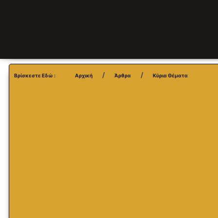
Βρίσκεστε Εδώ :
Αρχική
Άρθρα
Κύρια Θέματα