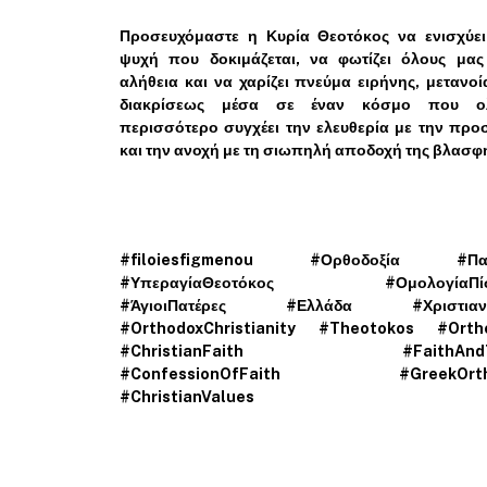
Προσευχόμαστε η Κυρία Θεοτόκος να ενισχύει
ψυχή που δοκιμάζεται, να φωτίζει όλους μας
αλήθεια και να χαρίζει πνεύμα ειρήνης, μετανοί
διακρίσεως μέσα σε έναν κόσμο που ο
περισσότερο συγχέει την ελευθερία με την πρ
και την ανοχή με τη σιωπηλή αποδοχή της βλασφ
#filoiesfigmenou #Ορθοδοξία #Παν
#ΥπεραγίαΘεοτόκος #ΟμολογίαΠίσ
#ΆγιοιΠατέρες #Ελλάδα #Χριστιανι
#OrthodoxChristianity #Theotokos #Orth
#ChristianFaith #FaithAndT
#ConfessionOfFaith #GreekOrth
#ChristianValues