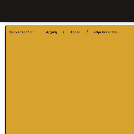
Βρίσκεστε Εδώ :
Αρχική
Άρθρα
«Πρέπει να πει...