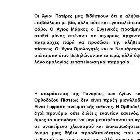
Οι Άγιοι Πατέρες μας διδάσκουν ότι η αλήθει
επιβάλλεται με βία, αλλά ούτε και εγκαταλείπετ
φόβο. Ο Άγιος Μάρκος ο Ευγενικός προτίμη
σταθεί μόνος απέναντι σε ισχυρούς άρχοντε
πατριάρχες παρά να προδώσει την αλήθει
πίστεως. Οι Άγιοι Ομολογητές και οι Νεομάρτυρ
σιώπησαν όταν βεβηλώνονταν τα ιερά, αλλά ύ
λόγο ομολογίας με ταπείνωση και παρρησία.
Η υπεράσπιση της Παναγίας, των Αγίων κα
Ορθοδόξου Πίστεως δεν είναι πράξη μισαλλοδο
Είναι έκφραση πνευματικής ευθύνης. Η Ορθοδοξ
ζητά προνόμια ούτε διώξεις εναντίον κανενός
όμως το αυτονόητο: να μην μετατρέπονται τα ιε
σε αντικείμενο χλευασμού και διακωμωδήσεω
όνομα μιας δήθεν προοδευτικότητας που απ
σεβασμό για τον εαυτό της αλλά αρνείται ν