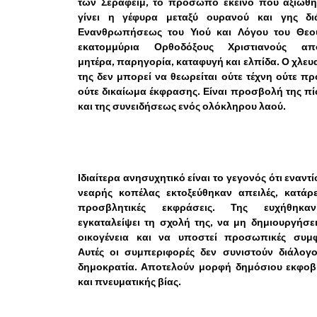
των Σεραφείμ, το πρόσωπο εκείνο που αξιώθη
γίνει η γέφυρα μεταξύ ουρανού και γης δι
Ενανθρωπήσεως του Υιού και Λόγου του Θεού
εκατομμύρια Ορθοδόξους Χριστιανούς απο
μητέρα, παρηγορία, καταφυγή και ελπίδα. Ο χλε
της δεν μπορεί να θεωρείται ούτε τέχνη ούτε π
ούτε δικαίωμα έκφρασης. Είναι προσβολή της π
και της συνειδήσεως ενός ολόκληρου λαού.
Ιδιαίτερα ανησυχητικό είναι το γεγονός ότι εναντί
νεαρής κοπέλας εκτοξεύθηκαν απειλές, κατάρε
προσβλητικές εκφράσεις. Της ευχήθηκ
εγκαταλείψει τη σχολή της, να μη δημιουργήσε
οικογένεια και να υποστεί προσωπικές συμφ
Αυτές οι συμπεριφορές δεν συνιστούν διάλογο
δημοκρατία. Αποτελούν μορφή δημόσιου εκφοβ
και πνευματικής βίας.