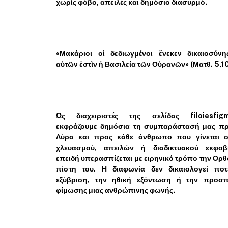
χωρίς φόβο, απειλές και δημόσιο διασυρμό.
«Μακάριοι οἱ δεδιωγμένοι ἕνεκεν δικαιοσύνης
αὐτῶν ἐστὶν ἡ Βασιλεία τῶν Οὐρανῶν» (Ματθ. 5,10
Ως διαχειριστές της σελίδας filoiesfig
εκφράζουμε δημόσια τη συμπαράστασή μας πρ
Λύρα και προς κάθε άνθρωπο που γίνεται σ
χλευασμού, απειλών ή διαδικτυακού εκφοβ
επειδή υπερασπίζεται με ειρηνικό τρόπο την Ορ
πίστη του. Η διαφωνία δεν δικαιολογεί ποτ
εξύβριση, την ηθική εξόντωση ή την προσπ
φίμωσης μιας ανθρώπινης φωνής.