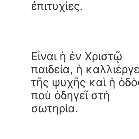
ἐπιτυχίες.
Εἶναι ἡ ἐν Χριστῷ
παιδεία, ἡ καλλιέργε
τῆς ψυχῆς καὶ ἡ ὁδὸ
ποὺ ὁδηγεῖ στὴ
σωτηρία.