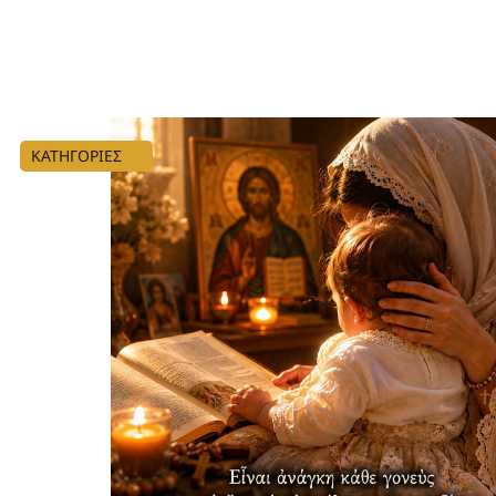
ΚΑΤΗΓΟΡΙΕΣ