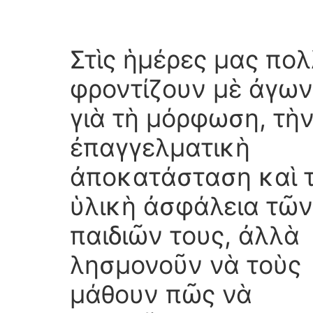
Στὶς ἡμέρες μας πολ
φροντίζουν μὲ ἀγων
γιὰ τὴ μόρφωση, τὴ
ἐπαγγελματικὴ
ἀποκατάσταση καὶ 
ὑλικὴ ἀσφάλεια τῶν
παιδιῶν τους, ἀλλὰ
λησμονοῦν νὰ τοὺς
μάθουν πῶς νὰ