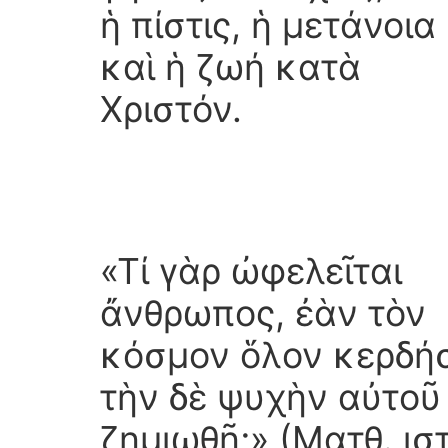
ἡ πίστις, ἡ μετάνοια
καὶ ἡ ζωή κατὰ
Χριστόν.
«Τί γὰρ ὠφελεῖται
ἄνθρωπος, ἐὰν τὸν
κόσμον ὅλον κερδή
τὴν δὲ ψυχὴν αὐτοῦ
ζημιωθῇ;» (Ματθ. ιστ