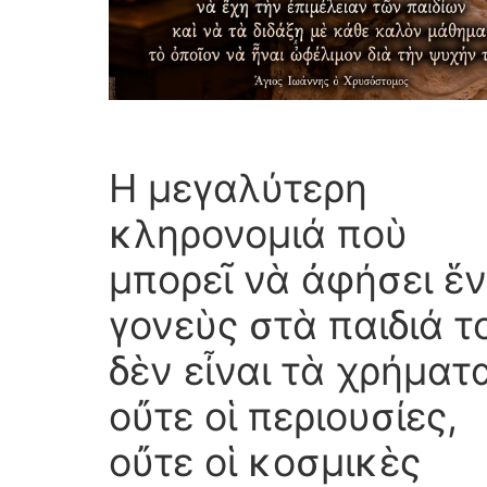
Η μεγαλύτερη
κληρονομιά ποὺ
μπορεῖ νὰ ἀφήσει ἕ
γονεὺς στὰ παιδιά τ
δὲν εἶναι τὰ χρήματ
οὔτε οἱ περιουσίες,
οὔτε οἱ κοσμικὲς