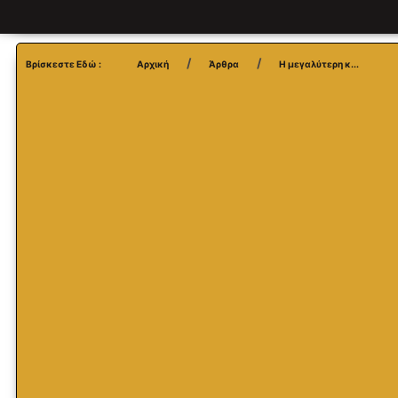
Βρίσκεστε Εδώ :
Αρχική
Άρθρα
Η μεγαλύτερη κ...