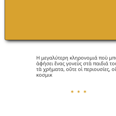
Η μεγαλύτερη κληρονομιά ποὺ μπ
ἀφήσει ἕνας γονεὺς στὰ παιδιά του
τὰ χρήματα, οὔτε οἱ περιουσίες, ο
κοσμικ