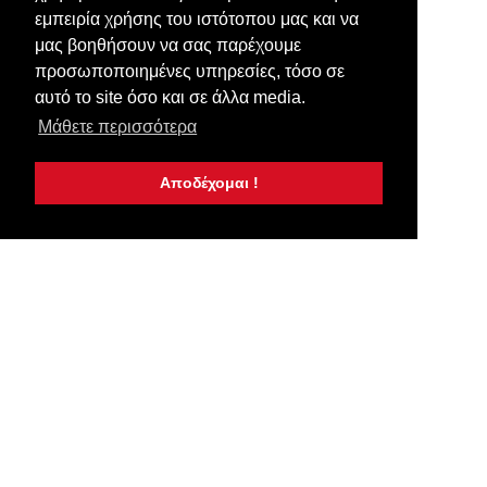
εμπειρία χρήσης του ιστότοπου μας και να
μας βοηθήσουν να σας παρέχουμε
προσωποποιημένες υπηρεσίες, τόσο σε
αυτό το site όσο και σε άλλα media.
Μάθετε περισσότερα
Αποδέχομαι !