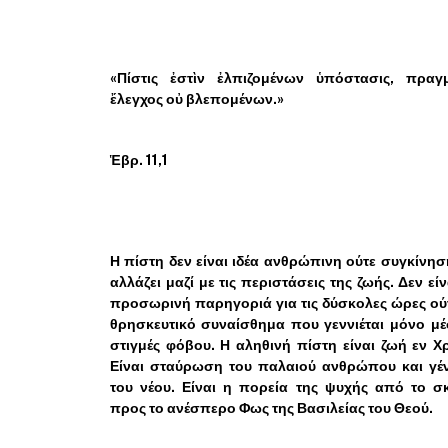
«Πίστις ἐστὶν ἐλπιζομένων ὑπόστασις, πραγ
ἔλεγχος οὐ βλεπομένων.»
Ἑβρ. 11,1
Η πίστη δεν είναι ιδέα ανθρώπινη ούτε συγκίνη
αλλάζει μαζί με τις περιστάσεις της ζωής. Δεν είν
προσωρινή παρηγοριά για τις δύσκολες ώρες ού
θρησκευτικό συναίσθημα που γεννιέται μόνο μ
στιγμές φόβου. Η αληθινή πίστη είναι ζωή εν Χ
Είναι σταύρωση του παλαιού ανθρώπου και γέ
του νέου. Είναι η πορεία της ψυχής από το σ
προς το ανέσπερο Φως της Βασιλείας του Θεού.