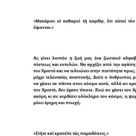
«Μακάριοι οἱ καθαροὶ τῇ καρδίᾳ, ὅτι αὐτοὶ τὸ
ὄψονται.»
Ας γίνει λοιπόν η ζωή μας ένα ζωντανό αλφαβ
πίστεως και εντολών. Να αρχίζει από την αγάπ
τον Χριστό και να τελειώνει στην πιστότητα προς
μέχρι τελευταίας αναπνοής. Διότι ο άνθρωπος 
να χάσει τα πάντα στον κόσμο αυτό, αλλά αν κρ
τον Χριστό, δεν έχασε τίποτε. Ενώ αν χάσει τον Χ
ακόμη κι αν κερδίσει ολόκληρο τον κόσμο, η ψυ
μένει έρημη και πτωχή.
«Στήτε καὶ κρατεῖτε τὰς παραδόσεις.»