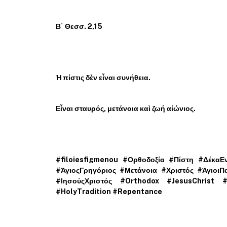
Β΄ Θεσσ. 2,15
Ἡ πίστις δὲν εἶναι συνήθεια.
Εἶναι σταυρός, μετάνοια καὶ ζωή αἰώνιος.
#filoiesfigmenou #Ορθοδοξία #Πίστη #ΔέκαΕν
#ΆγιοςΓρηγόριος #Μετάνοια #Χριστός #ΆγιοιΠα
#ΙησούςΧριστός #Orthodox #JesusChrist #
#HolyTradition #Repentance