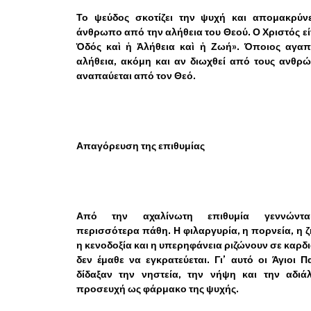
Το ψεύδος σκοτίζει την ψυχή και απομακρύνε
άνθρωπο από την αλήθεια του Θεού. Ο Χριστός εί
Ὁδός καὶ ἡ Ἀλήθεια καὶ ἡ Ζωή». Όποιος αγαπ
αλήθεια, ακόμη και αν διωχθεί από τους ανθρ
αναπαύεται από τον Θεό.
Απαγόρευση της επιθυμίας
Από την αχαλίνωτη επιθυμία γεννώντ
περισσότερα πάθη. Η φιλαργυρία, η πορνεία, η ζ
η κενοδοξία και η υπερηφάνεια ριζώνουν σε καρδ
δεν έμαθε να εγκρατεύεται. Γι’ αυτό οι Άγιοι Π
δίδαξαν την νηστεία, την νήψη και την αδιάλ
προσευχή ως φάρμακο της ψυχής.