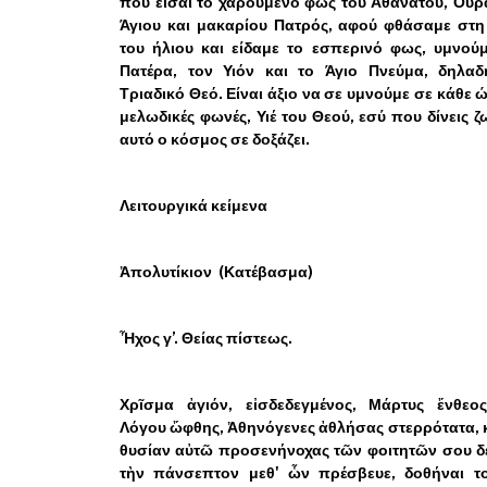
που είσαι το χαρούμενο φως του Αθανάτου, Ουρ
Άγιου και μακαρίου Πατρός, αφού φθάσαμε στη
του ήλιου και είδαμε το εσπερινό φως, υμνού
Πατέρα, τον Υιόν και το Άγιο Πνεύμα, δηλαδ
Τριαδικό Θεό. Είναι άξιο να σε υμνούμε σε κάθε 
μελωδικές φωνές, Υιέ του Θεού, εσύ που δίνεις ζω
αυτό ο κόσμος σε δοξάζει.
Λειτουργικά κείμενα
Ἀπολυτίκιον
(Κατέβασμα)
Ἦχος γ’. Θείας πίστεως.
Χρῖσμα ἀγιόν, εἰσδεδεγμένος, Μάρτυς ἔνθεος
Λόγου ὤφθης, Ἀθηνόγενες ἀθλήσας στερρότατα, 
θυσίαν αὐτῶ προσενήνοχας τῶν φοιτητῶν σου δ
τὴν πάνσεπτον μεθ' ὧν πρέσβευε, δοθήναι το