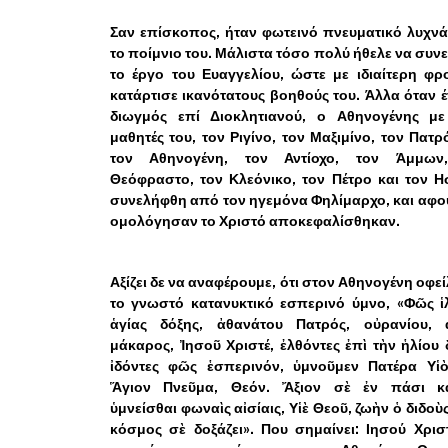
Σαν επίσκοπος, ήταν φωτεινό πνευματικό λυχνά
το ποίμνιο του. Μάλιστα τόσο πολύ ήθελε να συνε
το έργο του Ευαγγελίου, ώστε με ιδιαίτερη φρ
κατάρτισε ικανότατους βοηθούς του. Άλλα όταν έ
διωγμός επί Διοκλητιανού, ο Αθηνογένης με
μαθητές του, τον Ριγίνο, τον Μαξιμίνο, τον Πατρ
τον Αθηνογένη, τον Αντίοχο, τον Άμμων
Θεόφραστο, τον Κλεόνικο, τον Πέτρο και τον Η
συνελήφθη από τον ηγεμόνα Φηλίμαρχο, και αφο
ομολόγησαν το Χριστό αποκεφαλίσθηκαν.
Αξίζει δε να αναφέρουμε, ότι στον Αθηνογένη οφε
το γνωστό κατανυκτικό εσπερινό ύμνο, «Φῶς ἱ
ἁγίας δόξης, ἀθανάτου Πατρός, οὐρανίου, ἁ
μάκαρος, Ἰησοῦ Χριστέ, ἐλθόντες ἐπὶ τὴν ἡλίου 
ἰδόντες φῶς ἑσπερινόν, ὑμνοῦμεν Πατέρα Υἱὸ
Ἅγιον Πνεῦμα, Θεόν. Ἄξιον σὲ ἐν πάσι κα
ὑμνείσθαι φωναὶς αἰσίαις, Υἱὲ Θεοῦ, ζωὴν ὁ διδοὺς
κόσμος σὲ δοξάζει». Που σημαίνει: Ιησού Χρισ