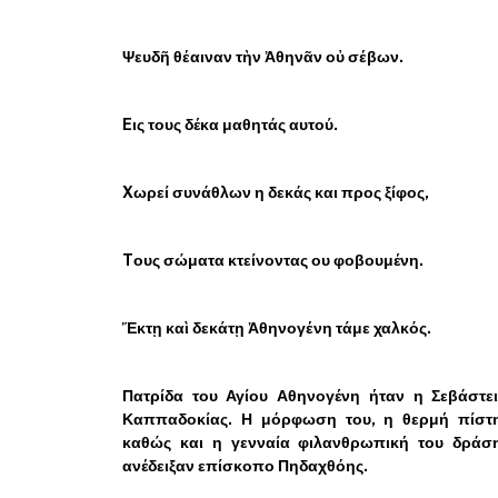
Ψευδῆ θέαιναν τὴν Ἀθηνᾶν οὐ σέβων.
Eις τους δέκα μαθητάς αυτού.
Xωρεί συνάθλων η δεκάς και προς ξίφος,
Tους σώματα κτείνοντας ου φοβουμένη.
Ἕκτῃ καὶ δεκάτῃ Ἀθηνογένη τάμε χαλκός.
Πατρίδα του Αγίου Αθηνογένη ήταν η Σεβάστει
Καππαδοκίας. Η μόρφωση του, η θερμή πίστη
καθώς και η γενναία φιλανθρωπική του δράση
ανέδειξαν επίσκοπο Πηδαχθόης.