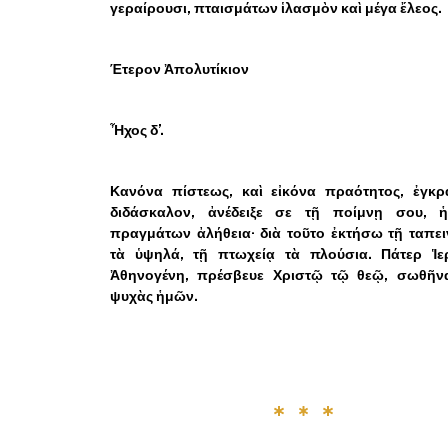
γεραίρουσι, πταισμάτων ἱλασμὸν καὶ μέγα ἔλεος.
Έτερον Ἀπολυτίκιον
Ἦχος δ’.
Κανόνα πίστεως, καὶ εἰκόνα πραότητος, ἐγκρα
διδάσκαλον, ἀνέδειξε σε τῇ ποίμνῃ σου, 
πραγμάτων ἀλήθεια· διὰ τοῦτο ἐκτήσω τῇ ταπε
τὰ ὑψηλά, τῇ πτωχείᾳ τὰ πλούσια. Πάτερ Ἱε
Ἀθηνογένη, πρέσβευε Χριστῷ τῷ θεῷ, σωθῆνα
ψυχὰς ἡμῶν.