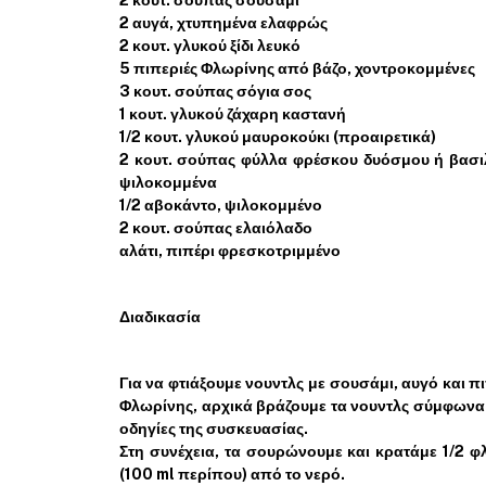
2 κουτ. σούπας σουσάμι
2 αυγά, χτυπημένα ελαφρώς
2 κουτ. γλυκού ξίδι λευκό
5 πιπεριές Φλωρίνης από βάζο, χοντροκομμένες
3 κουτ. σούπας σόγια σος
1 κουτ. γλυκού ζάχαρη καστανή
1/2 κουτ. γλυκού μαυροκούκι (προαιρετικά)
2 κουτ. σούπας φύλλα φρέσκου δυόσμου ή βασιλ
ψιλοκομμένα
1/2 αβοκάντο, ψιλοκομμένο
2 κουτ. σούπας ελαιόλαδο
αλάτι, πιπέρι φρεσκοτριμμένο
Διαδικασία
Για να φτιάξουμε νουντλς με σουσάμι, αυγό και πι
Φλωρίνης, αρχικά βράζουμε τα νουντλς σύμφωνα 
οδηγίες της συσκευασίας.
Στη συνέχεια, τα σουρώνουμε και κρατάμε 1/2 φλι
(100 ml περίπου) από το νερό.