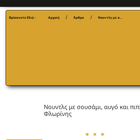
Βρίσκεστε Εδώ :
Αρχική
Άρθρα
Νουντλς με σ...
Νουντλς με σουσάμι, αυγό και πιπ
Φλωρίνης