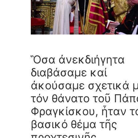
Ὃσα ἀνεκδιήγητα
διαβάσαμε καί
ἀκούσαμε σχετικά 
τόν θάνατο τοῦ Πάπ
Φραγκίσκου, ἦταν τ
βασικό θέμα τῆς
προχτεσινῆς