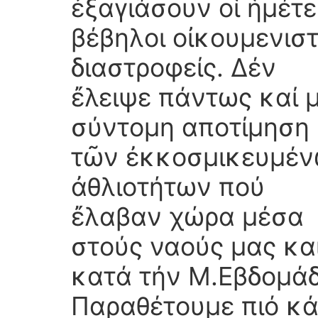
ἐξαγιάσουν οἱ ἡμέτε
βέβηλοι οἰκουμενισ
διαστροφείς. Δέν
ἔλειψε πάντως καί μ
σύντομη αποτίμηση
τῶν ἐκκοσμικευμέ
ἀθλιοτήτων πού
ἔλαβαν χώρα μέσα
στούς ναούς μας κα
κατά τήν Μ.Εβδομά
Παραθέτουμε πιό κ