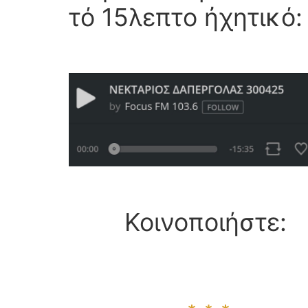
τό 15λεπτο ἠχητικό:
Κοινοποιήστε: