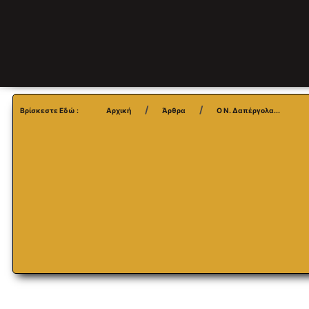
Βρίσκεστε Εδώ :
Αρχική
Άρθρα
Ο Ν. Δαπέργολα...