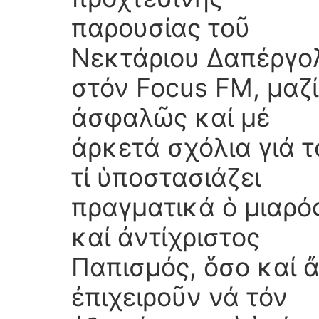
παρουσίας τοῦ
Νεκτάριου Δαπέργο
στόν Focus FM, μαζί
ἀσφαλῶς καί μέ
ἀρκετά σχόλια γιά τ
τί ὑποστασιάζει
πραγματικά ὁ μιαρό
καί ἀντίχριστος
Παπισμός, ὅσο καί 
ἐπιχειροῦν νά τόν