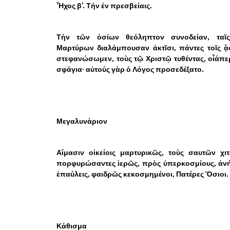
Ἦχος β’. Τήν ἐν πρεσβείαις.
Τὴν τῶν ὁσίων θεόληπτον συνοδείαν, ταῖ
Μαρτύρων διαλάμπουσαν ἀκτῖσι, πάντες τοῖς ᾄ
στεφανώσωμεν, τοὺς τῷ Χριστῷ τυθέντας, οἷάπε
σφάγια· αὐτούς γὰρ ὁ Λόγος προσεδέξατο.
Μεγαλυνάριον
Αἵμασιν οἰκείοις μαρτυρικῶς, τοὺς σαυτῶν χι
πορφυρώσαντες ἱερῶς, πρὸς ὑπερκοσμίους, ἀνή
ἐπαύλεις, φαιδρῶς κεκοσμημένοι, Πατέρες Ὅσιοι.
Κάθισμα