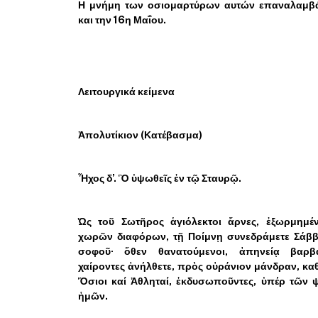
Η μνήμη των οσιομαρτύρων αυτών επαναλαμβά
και την 16η Μαΐου.
Λειτουργικά κείμενα
Ἀπολυτίκιον (Κατέβασμα)
Ἦχος δ’. Ὃ ὑψωθεῖς ἐν τῷ Σταυρῷ.
Ὡς τοῦ Σωτῆρος ἁγιόλεκτοι ἄρνες, ἐξωρμημέν
χωρῶν διαφόρων, τῇ Ποίμνῃ συνεδράμετε Σάββ
σοφοῦ· ὅθεν θανατούμενοι, ἀπηνείᾳ βαρβ
χαίροντες ἀνήλθετε, πρὸς οὐράνιον μάνδραν, κ
Ὅσιοι καί Ἀθληταί, ἐκδυσωποῦντες, ὑπέρ τῶν 
ἡμῶν.