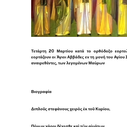
Τετάρτη 20 Μαρτίου κατά το ορθόδοξο εορτολ
εορτάζουν οι Άγιοι Αββάδες εν τη μονή του Αγίου
αναιρεθέντες, των λεγομένων Μαύρων
Βιογραφία
Διπλοῦς στεφάνους χειρὸς ἐκ τοῦ Κυρίου,
Πόνων χάριν δέχεσθε καὶ τῶν αἱμάτων.