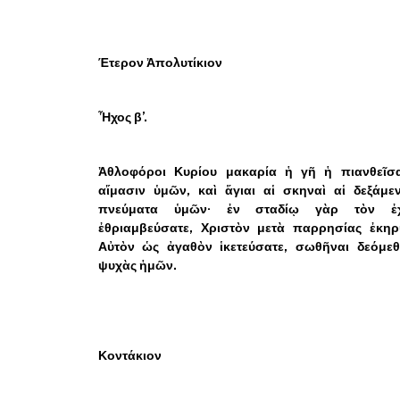
Έτερον Ἀπολυτίκιον
Ἦχος β’.
Ἀθλοφόροι Κυρίου μακαρία ἡ γῆ ἡ πιανθεῖσα
αἵμασιν ὑμῶν, καὶ ἅγιαι αἱ σκηναὶ αἱ δεξάμε
πνεύματα ὑμῶν· ἐν σταδίῳ γὰρ τὸν ἐ
ἐθριαμβεύσατε, Χριστὸν μετὰ παρρησίας ἐκηρύ
Αὐτὸν ὡς ἀγαθὸν ἱκετεύσατε, σωθῆναι δεόμεθ
ψυχὰς ἡμῶν.
Κοντάκιον