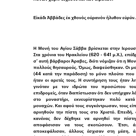
Εἰκάδι Ἀββάδες ἐκ χθονὸς οὐρανὸν ἤλυθον εὐρύν.
Η Μονή του Αγίου Σάββα βρίσκεται στην Ιερου
Στα χρόνια του Ηρακλείου (620 - 641 μ.Χ.), επέ
σ' αυτή βάρβαροι Άραβες, διότι νόμιζαν ότι η Μον
πολλούς θησαυρούς. Όμως, διαψεύσθηκαν. Οι μ
(44 κατά την παράδοση) το μόνο πλούτο που ε
ήταν οι αρετές τους. Η συντήρηση τους ήταν λι
γινόταν με τον ιδρώτα του προσώπου του
επιδρομείς, όταν διαπίστωσαν ότι δεν υπήρχαν 
στο μοναστήρι, εκνευρίστηκαν πολύ κατ
μοναχών. Και αφού τους συγκέντρωσαν, τους εί
αρνηθούν την πίστη τους στο Χριστό. Επειδή,
κανένας δεν δέχθηκε να αρνηθεί την πίστη
αποφάσισαν να τους σκοτώσουν. Έτσι, ά
αποκεφάλισαν, άλλους έσχισαν στη μέση, ά