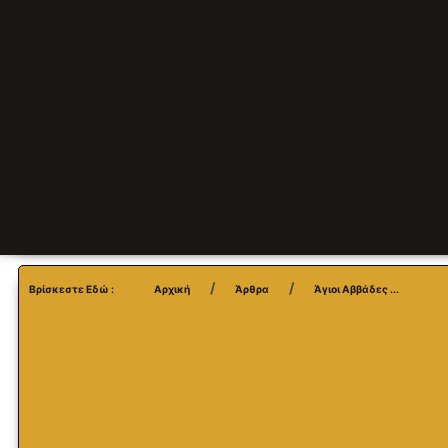
Βρίσκεστε Εδώ :
Αρχική
Άρθρα
Άγιοι Αββάδες ...