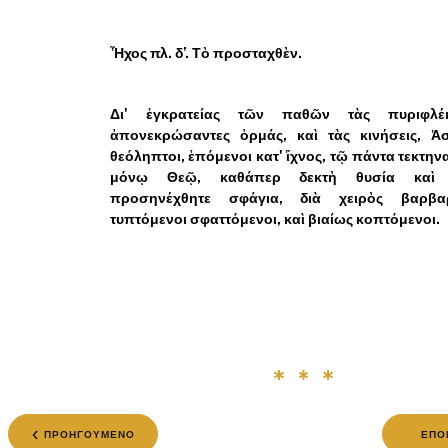
Ἦχος πλ. δ’. Τὸ προσταχθὲν.
Δι' ἐγκρατείας τῶν παθῶν τὰς πυριφλέκ
ἀπονεκρώσαντες ὁρμάς, καὶ τὰς κινήσεις, Ἀσ
θεόληπτοι, ἑπόμενοι κατ' ἴχνος, τῷ πάντα τεκτη
μόνῳ Θεῷ, καθάπερ δεκτὴ θυσία καὶ 
προσηνέχθητε σφάγια, διὰ χειρὸς βαρβαρ
τυπτόμενοι σφαττόμενοι, καὶ βιαίως κοπτόμενοι.
ΠΡΟΗΓΟΥΜΕΝΟ
ΕΠΟ