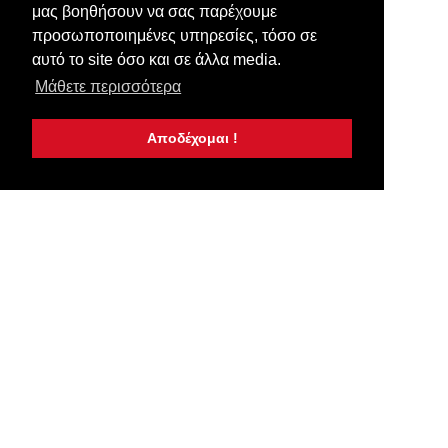
μας βοηθήσουν να σας παρέχουμε
προσωποποιημένες υπηρεσίες, τόσο σε
αυτό το site όσο και σε άλλα media.
Μάθετε περισσότερα
Αποδέχομαι !
Αγαπητοί φίλοι της σελίδας, παρακαλούμε να είστε ευγενικοί και κόσμιοι στ
σεβασμό, κατανόηση και αξιοπρέπεια, προς τους συνανθρώπους μας, όπως 
ανθρώπους, αλλά και σε ενσυνείδητους Χριστιανούς οι οποίοι κάνουν πράξη 
«Αγαπάτε αλλήλους». Φυλάξτε το στόμα σας, από λόγια περιττά, πικρόχολα,
στην προσευχή του Ιησού, εγκρατευθείτε και ο Κύριος θα σας περιβάλλει με το
αγάπης Του. Οι απόψεις της ιστοσελιδας μπορεί να μην ταυτίζονται με τα περιε
άρθρα που δημοσιεύονται εδώ, ουδεμία ευθύνη εκ του νόμου φέρουμ
αποκλειστικά τις απόψεις των συντακτών τους και δεν δεσμεύουν με οπο
ιστοσελιδα. Οι διαχειριστές της ιστοσελιδας δεν ευθύνονται για τα σχόλια 
περιλαμβάνει. Κάθε γνώμη είναι σεβαστή, αρκεί να αποφεύγονται ύβρεις, ειρωνε
χαρακτηρισμοί, γενικά και εναντίον των συνομιλητών ή των συγγραφέων. Μην
σχόλια με το θέμα. Με βάση τα παραπάνω με λύπη θα αναγκαζόμαστε να διαγρ
βλάσφημα σχόλια τα οποία δεν αρμόζουν στον χαρακτήρα και στο ήθος της σελ
άλλη προειδοποίηση.