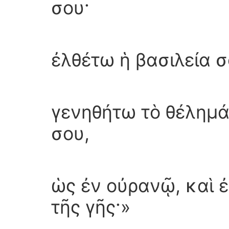
σου·
ἐλθέτω ἡ βασιλεία σ
γενηθήτω τὸ θέλημ
σου,
ὡς ἐν οὐρανῷ, καὶ ἐ
τῆς γῆς·»