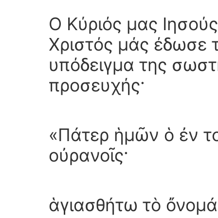
Ο Κύριός μας Ιησούς
Χριστός μάς έδωσε 
υπόδειγμα της σωστ
προσευχής·
«Πάτερ ἡμῶν ὁ ἐν το
οὐρανοῖς·
ἁγιασθήτω τὸ ὄνομά