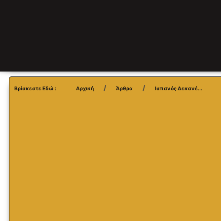
Βρίσκεστε Εδώ :
Αρχική
Άρθρα
Ισπανός Δεκανέ...